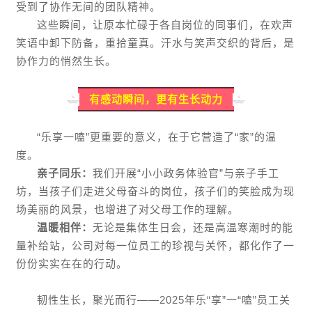
受到了协作无间的团队精神。
这些瞬间，让原本忙碌于各自岗位的同事们，在欢声
笑语中卸下防备，重拾童真。汗水与笑声交织的背后，是
协作力的悄然生长。
有感动瞬间，更有生长动力
“乐享一嗑”更重要的意义，在于它营造了“家”的温
度。
亲子同乐：
我们开展“小小政务体验官”与亲子手工
坊，当孩子们走进父母奋斗的岗位，孩子们的笑脸成为现
场美丽的风景，也增进了对父母工作的理解。
温暖相伴：
无论是集体生日会，还是高温寒潮时的能
量补给站，公司对每一位员工的珍视与关怀，都化作了一
份份实实在在的行动。
韧性生长，聚光而行——2025年乐“享”一“嗑”员工关