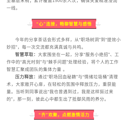
至基层末梢；累计覆盖1500余人次，确保关爱精准浸润
一线。
“心”连接，畅聊智慧与感悟
今年的分享茶话会形式多样，从“职场树洞”到“提效小
妙招”，每一次交流都充满真诚与共鸣。
智慧萃取：
大家围坐在一起，分享“服务小绝招”、工
作中的“高光时刻”与“棘手问题”处理经验，将个人的工作
智慧汇聚成团队的集体力量 。
压力释放：
通过“职场回血秘籍”与“情绪垃圾桶”清理
术，大家敞开心扉，在轻松的氛围中释放压力，重获能
量。当听到同事说出“我也曾遇到过，我是这样挺过来
的”，那一刻，彼此心中都生出了抵御风雨的养分。
“齐”欢聚，点燃激情活力