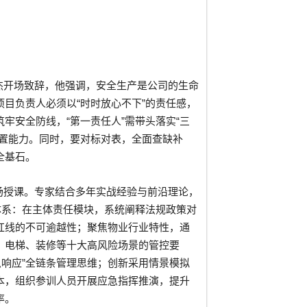
杰开场致辞，他强调，安全生产是公司的生命
目负责人必须以“时时放心不下”的责任感，
牢安全防线，“第一责任人”需带头落实“三
处置能力。同时，要对标对表，全面查缺补
全基石。
场授课。专家结合多年实战经验与前沿理论，
体系：在主体责任模块，系统阐释法规政策对
红线的不可逾越性；聚焦物业行业特性，通
、电梯、装修等十大高风险场景的管控要
急响应”全链条管理思维；创新采用情景模拟
本，组织参训人员开展应急指挥推演，提升
率。