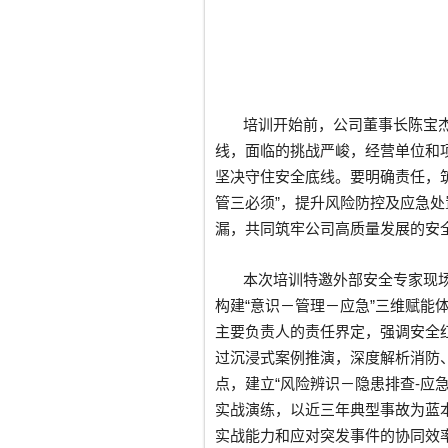
培训开始前，公司董事长陈宝
线，面临的挑战严峻，经营单位和项
坚决守住安全底线。要明确责任，筑
管三必须”，提升风险防控及应急
漏，共同筑牢公司高质量发展的安
本次培训特邀外部安全专家现
构建“意识－管理－应急”三维赋能
主要负责人的责任界定，强调安全
过沉浸式案例推演，深度解析消防
点，建立“风险辨识－隐患排查-应
实战演练，以近三年典型事故为蓝
实战能力和应对突发事件的协同效