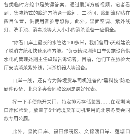
各类临时方舱中是关键答案。通过脱消方舱视频，记者看
到，集装箱式的脱消方舱含一脱间、二脱间，脱卸流程贴在
醒目位置，供使用者参考照做。此外，里面空调、紫外线
灯、洗手池、消毒液等大大小小的消杀设备一应俱全。
“你看口岸上最长的水管达100多米，我们曾用5天就建设
了脱消方舱和快速采样方舱。”负责给深圳湾口岸设施设备供
水电的管理处副主任卓越告诉记者，目前，他们正在旅检大
厅安装消杀紫外线，消杀机器人等设备。
口岸一线，还有专为跨境货车司机准备的“黑科技”防疫
硬件设备，北京冬奥会同款公厕是最好代表。
挥一下手便能开关门，特定排污存储装置……在深圳湾
口岸候检处，放置了6个跨境货车司机专用的北京冬奥会同
款专用公厕。
此外，皇岗口岸、福田保税区、文锦渡口岸、莲塘口