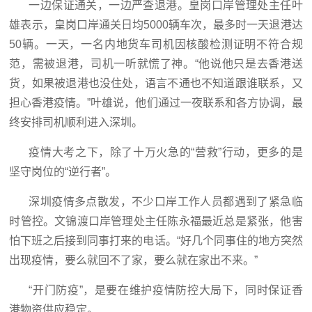
一边保证通关，一边严查退港。皇岗口岸管理处主任叶
雄表示，皇岗口岸通关日均5000辆车次，最多时一天退港达
50辆。一天，一名内地货车司机因核酸检测证明不符合规
范，需被退港，司机一听就慌了神。“他说他只是去香港送
货，如果被退港也没住处，语言不通也不知道跟谁联系，又
担心香港疫情。”叶雄说，他们通过一夜联系和各方协调，最
终安排司机顺利进入深圳。
疫情大考之下，除了十万火急的“营救”行动，更多的是
坚守岗位的“逆行者”。
深圳疫情多点散发，不少口岸工作人员都遇到了紧急临
时管控。文锦渡口岸管理处主任陈永福最近总是紧张，他害
怕下班之后接到同事打来的电话。“好几个同事住的地方突然
出现疫情，要么就回不了家，要么就在家出不来。”
“开门防疫”，是要在维护疫情防控大局下，同时保证香
港物资供应稳定。