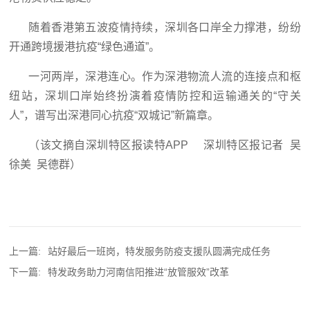
随着香港第五波疫情持续，深圳各口岸全力撑港，纷纷
开通跨境援港抗疫“绿色通道”。
一河两岸，深港连心。作为深港物流人流的连接点和枢
纽站，深圳口岸始终扮演着疫情防控和运输通关的“守关
人”，谱写出深港同心抗疫“双城记”新篇章。
（该文摘自深圳特区报读特APP 深圳特区报记者 吴
徐美 吴德群）
上一篇:
站好最后一班岗，特发服务防疫支援队圆满完成任务
下一篇:
特发政务助力河南信阳推进“放管服效”改革