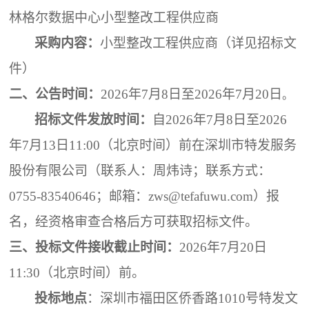
林格尔数据中心小型整改工程供应商
采购内容：
小型整改工程供应商（详见招标文
件）
二、
公告时间：
2026年
7
月
8
日至
2026年
7
月
20
日
。
招标文件发放时间：
自
202
6
年
7
月
8
日至
202
6
年
7
月
13
日
11:00（北京时间）前在深圳市特发服务
股份有限公司（联系人：周炜诗；联系方式：
0755-83540646；邮箱：zws@tefafuwu.com）报
名，经资格审查合格后方可获取招标文件。
三、投标文件接收截止时间：
2026年
7
月
20
日
11:30
（北京时间）
前
。
投标地点
：
深圳市福田区侨香路
1010号特发文