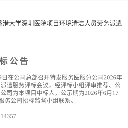
年香港大学深圳医院项目环境清洁人员劳务派遣
标
公
告
9
日在公司总部召开特发服务医服分公司
2026年
务派遣服务评标会议，经
评标
小组评审推荐、公
限公司为本项目中标人。公示期为
202
6
年
6
月
17
服务公司招标监督小组联系。
914357