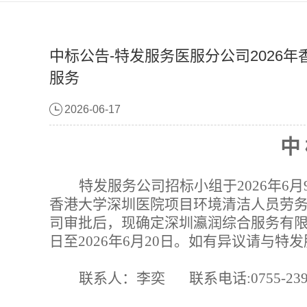
中标公告-特发服务医服分公司2026
服务
2026-06-17
中
特发服务公司招标小组于
202
6
年
6
月
香港大学深圳医院项目环境清洁人员劳
司审批后，现确定深圳瀛润综合服务有
日
至
202
6
年
6
月
20
日。如有异议请与特发
联系人：
李奕
联系电话
:0755-23