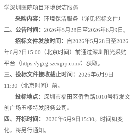
学深圳医院项目环境保洁服务
采购内容：
环境保洁
服务（详见招标文件）
二、
公告时间：
202
6
年
5
月
28
日至
202
6
年
6
月
9
日
。
招标文件发放时间：
自
202
6
年
5
月
28
日至
202
6
年
6
月
2
日
1
5
:00
（
北京时间
）
前通过深圳阳光采
购
平台（
https://ygcg.szexgrp.com/）获取。
三、投标文件接收截止时间：
202
6
年
6
月
9
日
11
:
3
0
（
北京时间
）
前
。
投标地点
：
深圳市福田区侨香路
1010号特发文
创广场五楼特发服务公司
。
四、
开标时间：
202
6
年
6
月
9
日
15
:
30
。
时间如变
化，将另行通知。