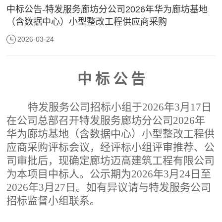
中标公告-特发服务廊坊分公司2026年华为廊坊基地
（含数据中心）小型整改工程供应商采购
2026-03-24
中
标
公
告
特发服务公司招标小组于
202
6
年
3
月
17
日
在公司总部召开特发服务廊坊分公司
2026年
华为廊坊基地（含数据中心）小型整改工程供
应商采购评标会议，经
评标
小组评审推荐、公
司审批后，现确定廊坊迈高建筑工程有限公司
为本项目中标人。公示期为
202
6
年
3
月
24日
至
202
6
年
3
月
27
日。如有异议请与特发服务公司
招标监督小组联系。