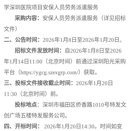
学深圳医院项目安保人员劳务派遣服务
采购内容：
安保人员劳务派遣
服务（详见招标
文件）
二、
公告时间：
202
6
年
1
月
8
日至
202
6
年
1
月
20
日
。
招标文件发放时间：
自
202
6
年
1
月
8
日至
202
6
年
1
月
14
日
11:00
（
北京时间
）
前通过深圳阳光采
购
平台（
https://ygcg.szexgrp.com/）获取。
三、投标文件接收截止时间：
202
6
年
1
月
20
日
11
:
3
0
（
北京时间
）
前
。
投标地点
：
深圳市福田区侨香路
1010号特发文
创广场五楼特发服务公司
。
四、
开标时间：
202
6
年
1
月
20
日
14
:
30
。
时间如变