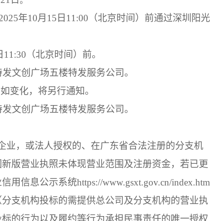
。
202
5
年
10
月
15
日
11:00
（
北京时间
）
前通过深圳阳光
日
11
:
3
0
（
北京时间
）
前
。
号特发文创广场五楼特发服务公司
。
间如变化，将另行通知。
号特发文创广场五楼特发服务公司
。
企业，或法人授权的、在广东省合法注册的分支机
因新版营业执照未体现营业范围及注册资金，若已更
业信用信息公示系统
https://www.gsxt.gov.cn/index.htm
（分支机构投标的需提供总公司及分支机构的营业执
投标的行为以及履约等行为承担民事责任的唯一授权