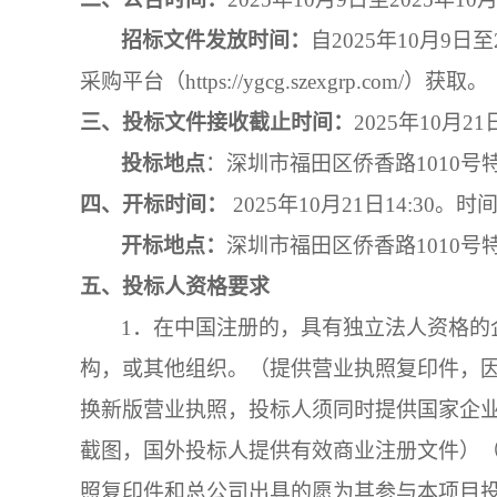
招标文件发放时间：
自
202
5
年
10
月
9
日至
采
购平台（
https://ygcg.szexgrp.com/）获取。
三、投标文件接收截止时间：
202
5
年
10
月
21
投标地点
：
深圳市福田区侨香路
1010
四、
开标时间：
202
5
年
10
月
21
日
14
:
30
。
时
开标地点：
深圳市福田区侨香路
1010
五、
投标
人
资格要求
1．
在中国注册的，具有独立法人资格的
构，或其他组织。（提供营业执照复印件，
换新版营业执照，投标人须同时提供国家企
截图，国外投标人提供有效商业注册文件）
照复印件和总公司出具的愿为其参与本项目