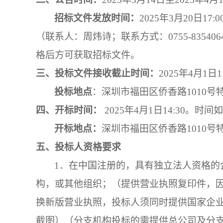
招标文件发放时间：
20
2
5
年
3
月
20
日
17
:0
（联系人：
周炜诗
；联系方式：
0755-835406
格后方可获取招标文件
。
三、投标文件接收截止时间：
202
5
年
4
月
1
日
1
投标地点
：
深圳市福田区侨香路
1010
四、
开标时间：
202
5
年
4
月
1
日
14
:
30
。
时间如
开标地点：
深圳市福田区侨香路
1010
五、
投标
人
资格要求
1．
在中国注册的，具有独立法人资格的
构，或其他组织；（提供营业执照复印件，
换新版营业执照，投标人须同时提供国家企
截图）（分支机构投标的需提供总公司及分