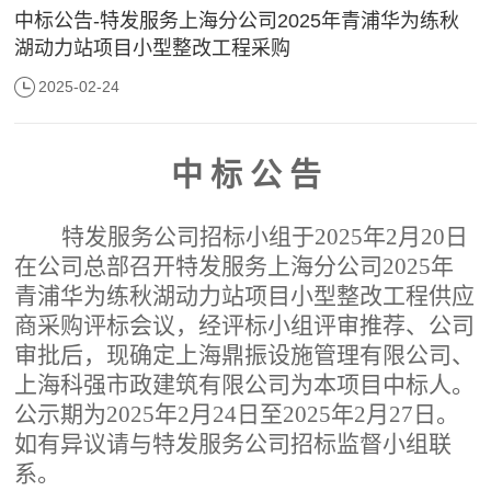
中标公告-特发服务上海分公司2025年青浦华为练秋
湖动力站项目小型整改工程采购
2025-02-24
中
标
公
告
特发服务公司招标小组于
202
5
年
2
月
20
日
在公司总部召开特发服务上海分公司
2025年
青浦华为练秋湖动力站项目小型整改工程供应
商采购评标会议，经
评标
小组评审推荐、公司
审批后，现确定
上海鼎振设施管理有限公司、
上海科强市政建筑有限公司
为本项目中标人。
公示期为
202
5
年
2
月
24日
至
202
5
年
2
月
27
日。
如有异议请与特发服务公司招标监督小组联
系。