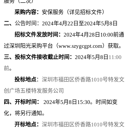
服务（二次）
采购内容：
安保服务（详见招标文件）
二、
公告时间：
2024年
4
月
22
日至
2024年
5
月
8
日
招标文件发放时间：
20
2
4年4
月
28
日
1
0
:00
前通
过深圳阳光采购平台（
www.szygcgpt.com）获取。
三、投标文件接收截止时间：
2024年
5
月
8
日
1
1
:00
前
。
投标地点
：
深圳市福田区侨香路
1010号特发文
创广场五楼特发服务公司
四、
开标时间：
2024年
5
月
8
日
1
5
:
30
。
时间如变
化，将另行通知。
开标地点：
深圳市福田区侨香路
1010号特发文