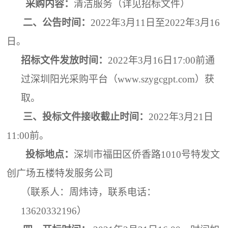
采购内容：
清洁服务（详见招标文件）
二、
公告时间：
2022年3月1
1
日至
2022
年
3
月
16
日。
招标文件发放时间：
2022年
3
月
16
日
1
7
:00前通
过深圳阳光采购平台（www.szygcgpt.com）获
取。
三、
投标文件接收截止时间：
2022年
3
月
21
日
1
1
:00前。
投标地点：
深圳市福田区侨香路
1010号特发文
创广场五楼特发服务公司
（联系人：周炜诗，联系电话：
13620332196
）