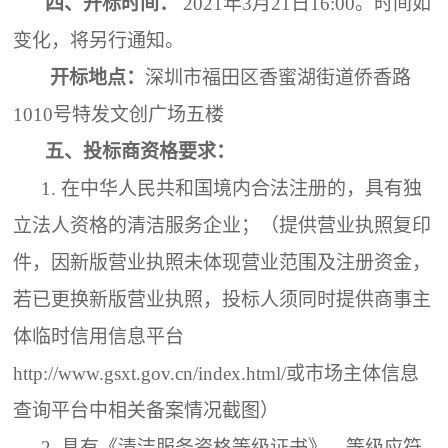
四、
开标时间：
2021年3月
21
日
1
6
:
0
0。时间如
变化，将另行通知。
开标地点：
深圳市福田区香蜜湖街道侨香路
1010号特发文创广场五楼
五、
投标商资格要求：
1.
在中华人民共和国境内合法注册的，具有独
立法人资格的清洁服务企业；（提供营业执照复印
件，因新版营业执照未体现营业范围及注册资金，
若已更换新版营业执照，投标人须同时提供商事主
体临时信用信息平台
http://www.gsxt.gov.cn/index.html/或市场主体信息
查询平台中相关备案情况截图）
2.
具有《清洁服务资格等级证书》，等级应符