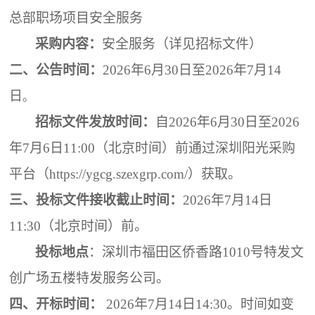
总部职场项目安全服务
采购内容：
安全服务
（详见招标文件）
二、
公告时间：
202
6
年
6
月
30
日至
202
6
年
7
月
14
日
。
招标文件发放时间：
自
202
6
年
6
月
30
日至
202
6
年
7
月
6
日
11:00（北京时间）前通过深圳阳光采购
平台（https://ygcg.szexgrp.com/）获取
。
三、投标文件接收截止时间：
202
6
年
7
月
14
日
11
:
3
0
（
北京时间
）
前
。
投标地点
：
深圳市福田区侨香路
1010号特发文
创广场五楼特发服务公司
。
四、
开标时间：
202
6
年
7
月
14
日
14
:
30
。
时间如变