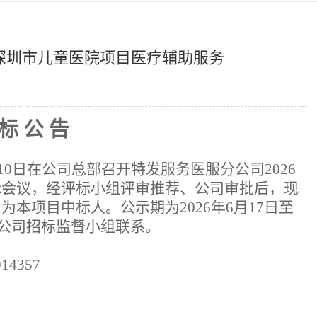
年深圳市儿童医院项目医疗辅助服务
标
公
告
10
日在公司总部召开特发服务医服分公司
2026
标会议，经
评标
小组评审推荐、公司审批后，现
司为本项目中标人。公示期为
202
6
年
6
月
17日
至
公司招标监督小组联系。
914357