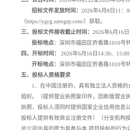
招标文件发放时间：
20
2
6
年
6
月
8
日
11：0
（
https://ygcg.szexgrp.com/）获取。
三、投标文件接收截止时间：
202
6
年
6
月
16
日
投标地点
：
深圳市福田区侨香路
1010
四、
开标时间：
202
6
年
6
月
16
日
14
:
30、15
:
0
开标地点：
深圳市福田区侨香路
1010
五、
投标
人
资格要求
1．
在中国注册的，具有独立法人资格的
组织。（提供营业执照复印件，因新版营业
执照，投标人须同时提供国家企业信用信息
投标人提供有效商业注册文件）（分支机构
总公司出具的愿为其参与本 项目投标的行为