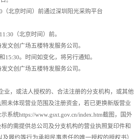
。
0
（
北京时间
）
前通过深圳阳光采
购平台
11
:
3
0
（
北京时间
）
前
。
号特发文创广场五楼特发服务公司
。
0和15
:
30
。
时间如变化，将另行通知。
号特发文创广场五楼特发服务公司
。
企业，或法人授权的、合法注册的分支机构，或其他
执照未体现营业范围及注册资金，若已更换新版营业
公示系统
https://www.gsxt.gov.cn/index.htm截图，国外
投标的需提供总公司及分支机构的营业执照复印件和
以及履约等行为承担民事责任的唯一授权的授权书）