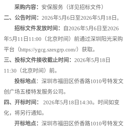
采购内容：
安保
服务（详见招标文件）
二、
公告时间：
202
6
年
5
月
6
日至
202
6
年
5
月
18
日
。
招标文件发放时间：
自
202
6
年
5
月
6
日至
202
6
年
5
月
11
日
11:00
（
北京时间
）
前通过深圳阳光采
购
平台（
https://ygcg.szexgrp.com/）获取。
三、投标文件接收截止时间：
202
6
年
5
月
18
日
11
:
3
0
（
北京时间
）
前
。
投标地点
：
深圳市福田区侨香路
1010号特发文
创广场五楼特发服务公司
。
四、
开标时间：
202
6
年
5
月
18
日
14
:
30
。
时间如变
化，将另行通知。
开标地点：
深圳市福田区侨香路
1010号特发文