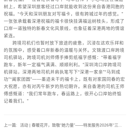
树上，希望深圳旅客经过口岸就能收到这份来自香港同胞的
祝福。“今天和深圳朋友对写福卡，很有跨城过年的感觉。”
一张张承载着深港祝福的福卡很快挂满福运树枝头，形成了
口岸一道独特的新春文化风景线，也象征着深港两地的情谊
紧连。
跨境司机们也暂时放下旅途的疲惫，沉浸在这欢乐祥和
的氛围中，感受着口岸新春的温暖与关怀。文锦渡口岸跨境
司机驿站，跨境司机刘师傅手捧剪纸福字感慨：“带着福字
跑车，新年一定福气满满、顺顺利利。”深圳湾口岸跨境司
机驿站，深港两地司机并肩执笔写下“深港一家亲”“马到成
功”“阖家团圆”——墨迹未干的福卡上，既有对家国同春的宏
大祝愿，亦有对丙午新岁的热切期许。来自香港的司机王师
傅感慨道：“我们常年跑车，春运路上，很开心口岸始终惦
记着我们。”
上一篇:
活动 | 春暖花开，致敬“她力量”——特发服务2026年“三...