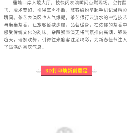
莲塘口岸入境大厅，技快闪表演瞬间点燃现场，空竹翻
飞、魔术变幻，引得掌声不断，旅客纷纷举起手机记录精彩
瞬间。茶艺表演区也人气爆棚，茶艺师行云流水的冲泡技艺
与袅袅茶香，让旅客暂歇步履，品茗暖身，在浓郁的茶香中
感受传统文化的韵味。杂醒狮表演更将气氛推向高潮，锣鼓
喧天，瑞狮欢舞，引得往来旅客驻足喝彩，为新春佳节注入
了满满的喜庆气息。
3D打印焕新创意足