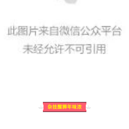
杂技醒狮年味浓