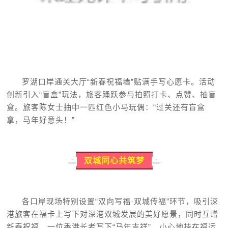
罗湖口岸通关大厅“新春祝福墙”贴满手写心愿卡。活动
创新引入“盲盒”玩法，旅客踊跃参与拍照打卡、点赞、抽盲
盒。旅客陈女士抽中一匹红色小马玩偶：“过关还有盲盒
拿，马年好意头！”
双城同心共筑梦
各口岸现场特别设置“双向写福·双城传福”环节，吸引深
港旅客在
福卡
上写下对深港双城发展的美好愿景，同时互赠
新春祝福。一位香港长者写下“马年吉祥”，小心地挂在福运