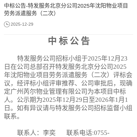
中标公告-特发服务北京分公司2025年沈阳物业项目
劳务派遣服务（二次）
2025-12-29
中
标
公
告
特发服务公司招标小组于
202
5
年
12
月
23
日在公司总部召开特发服务北京分公司
2025
年沈阳物业项目劳务派遣服务（二次）评标会
议，经
评标
小组评审推荐、公司审批后，现确
定广州芮尔物业管理有限公司为本项目中标
人。公示期为
202
5
年
12
月
29日
至
202
6
年
1
月
1
日。如有异议请与特发服务公司招标监督小组
联系。
联系人：
李奕
联系电话
:0755-