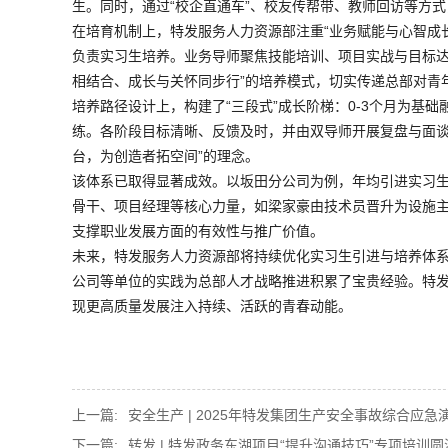
生。同时，通过“校企直通车”、校友传帮带、教师回访等方
在培育机制上，特发服务人力资源部注重“业务赋能与心智成长
负责实习生培养。业务导师聚焦技能培训、项目实战与目标达
相结合、成长与关怀同步行”的培养模式，切实传递总部对青
培养路径设计上，构建了“三段式”成长阶梯：0-3个月为基础
练。各阶段目标清晰、反馈及时，并由双导师开展复盘与面谈
台，为创造者拓空间”的理念。
该体系已取得显著成效。以坂田分公司为例，年均引进实习生
骨干、项目经理等核心力量，如梁家豪由技术员晋升为设施
支撑职业发展方面的有效性与推广价值。
未来，特发服务人力资源部将持续优化实习生引进与培养体
公司等单位的实践为总部人才战略推进积累了宝贵经验。特
现更高质量发展注入持续、活跃的青春动能。
上一篇:
安全生产 | 2025年特发集团生产安全事故综合应急演
下一篇:
转发 | 特发政务东湖项目“提升沟通技巧”专项培训