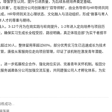
式，增强学生认同，提升引进质量，为后续系统培养奠定基础。
并重”。在坂田分公司创新推行“双导师制”，由业务导师与HR导师共同
成，HR导师则关注心理状态、文化融入与活动组织，形成“做事与育人
年人才的尊重与期待。
融入，3-12个月为在岗实践与轮岗提升，1-2年进入定向培养与项目历
，确保实习生成长全程受控、路径明确，真正体现总部“为实干者搭平
超过30人，整体留用率超过60%，部分优秀实习生已迅速成长为技术
主管，唐俊从客服岗位走向项目管理，印证了该机制在激发青年潜能、
系，进一步拓展校企合作、强化岗位实训、完善青年关怀机制。坂田分
发服务诚邀各分公司加强交流互鉴，共同建强公司人才孵化体系，为实
练成功...
圆满落幕