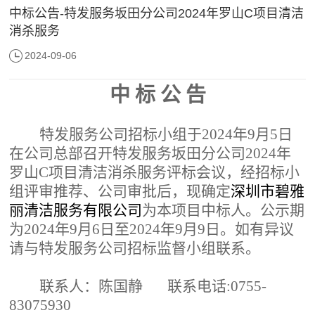
中标公告-特发服务坂田分公司2024年罗山C项目清洁
消杀服务
2024-09-06
中
标
公
告
特发服务公司招标小组于
202
4
年
9
月
5
日
在公司总部召开特发服务坂田分公司
2024年
罗山C项目清洁消杀服务评标会议，经招标小
组评审推荐、公司审批后，现确定
深圳市碧雅
丽清洁服务有限公司
为本项目中标人。公示期
为
202
4
年
9
月
6日
至
202
4
年
9
月
9
日。如有异议
请与特发服务公司招标监督小组联系。
联系人：陈国静
联系电话
:0755-
83075930