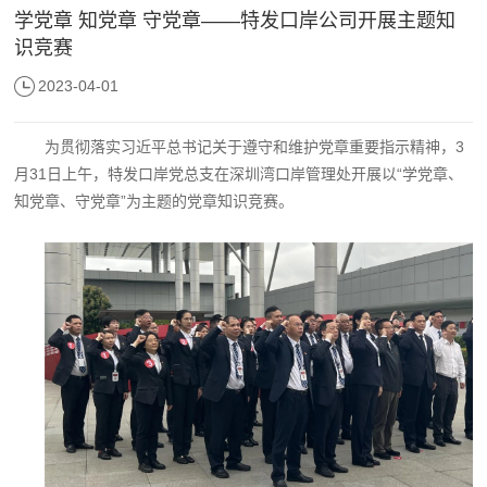
学党章 知党章 守党章——特发口岸公司开展主题知
识竞赛
2023-04-01
为贯彻落实习近平总书记关于遵守和维护党章重要指示精神，3
月31日上午，特发口岸党总支在深圳湾口岸管理处开展以“学党章、
知党章、守党章”为主题的党章知识竞赛。