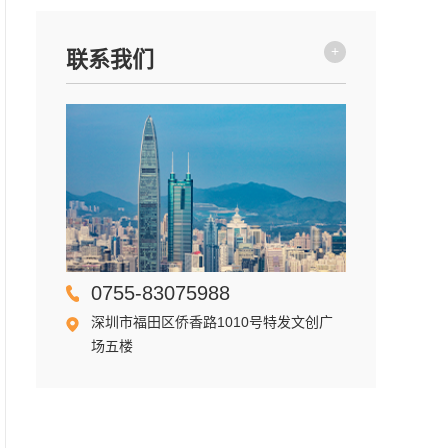
+
联系我们
0755-83075988
深圳市福田区侨香路1010号特发文创广
场五楼