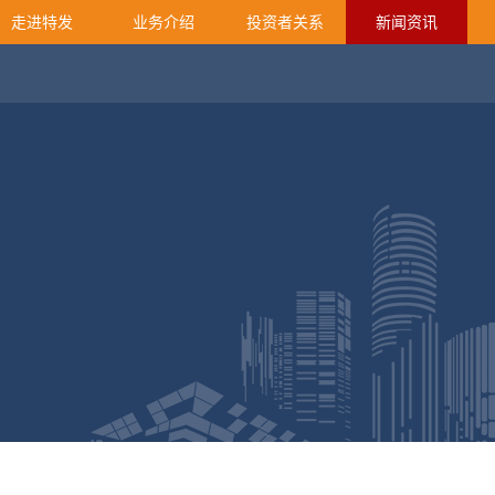
走进特发
业务介绍
投资者关系
新闻资讯