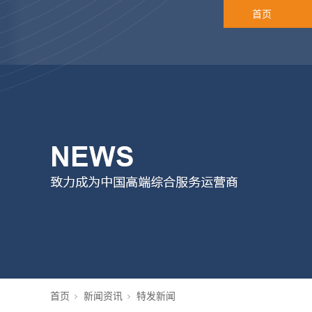
首页
首页
新闻资讯
特发新闻