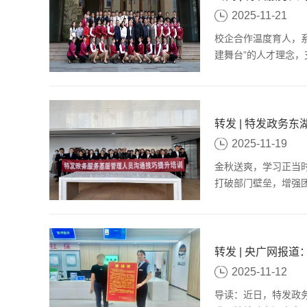
2025-11-21
校企合作温度育人，系
建舞台”的人才理念，
转发 | 特发政务
2025-11-19
金秋送爽，学习正当
打破部门壁垒，增强团
转发 | 央广网报
2025-11-12
导读：近日，特发政