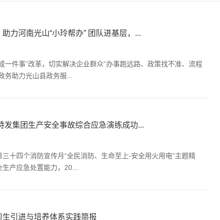
！助力河南光山“小玲帮办” 团队进基层，...
成一件事”改革，切实解决企业群众“办事跑远路、政策找不准、流程
政务助力光山县政务服...
5年特发集团生产安全事故综合应急演练成功...
三十四个消防宣传月“全民消防、生命至上-安全用火用电”主题精
产应急处置能力，20...
实习生引进与培养体系实践简报