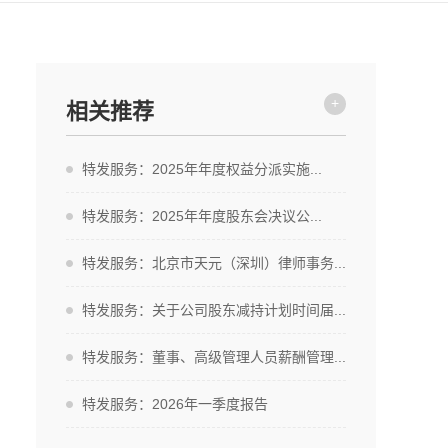
+
相关推荐
特发服务：2025年年度权益分派实施...
特发服务：2025年年度股东会决议公...
特发服务：北京市天元（深圳）律师事务...
特发服务：关于公司股东减持计划时间届...
特发服务：董事、高级管理人员薪酬管理...
特发服务：2026年一季度报告