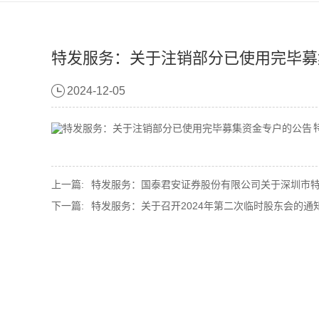
特发服务：关于注销部分已使用完毕募
2024-12-05
上一篇:
特发服务：国泰君安证券股份有限公司关于深圳市特发
下一篇:
特发服务：关于召开2024年第二次临时股东会的通