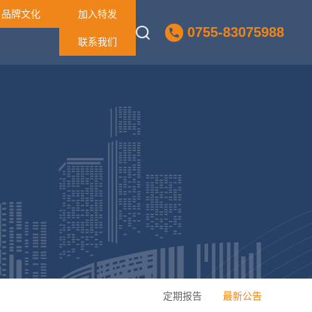
品牌文化
加入特发
0755-83075988
联系我们
定期报告
最新公告